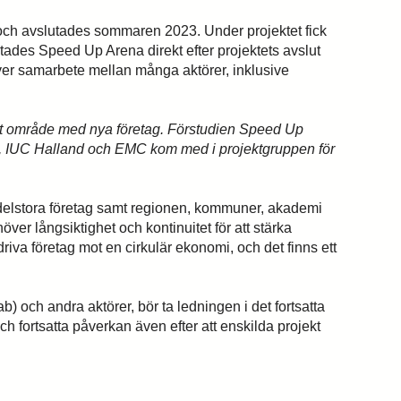
1 och avslutades sommaren 2023. Under projektet fick
rtades Speed Up Arena direkt efter projektets avslut
räver samarbete mellan många aktörer, inklusive
t nytt område med nya företag. Förstudien Speed Up
ns, IUC Halland och EMC kom med i projektgruppen för
delstora företag samt regionen, kommuner, akademi
ver långsiktighet och kontinuitet för att stärka
riva företag mot en cirkulär ekonomi, och det finns ett
 och andra aktörer, bör ta ledningen i det fortsatta
h fortsatta påverkan även efter att enskilda projekt