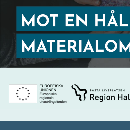
Medde
Vi beha