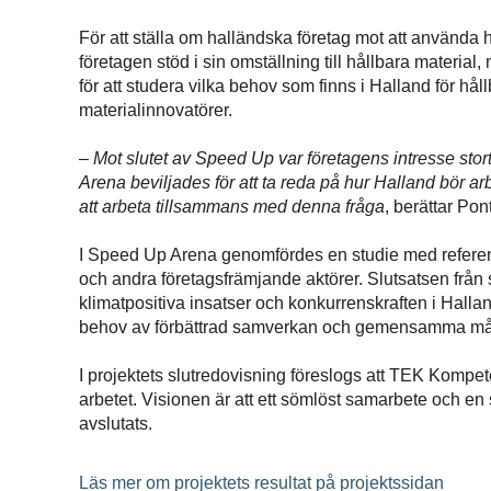
För att ställa om halländska företag mot att använda
företagen stöd i sin omställning till hållbara materia
för att studera vilka behov som finns i Halland för hå
materialinnovatörer.
– Mot slutet av Speed Up var företagens intresse stort
Arena beviljades för att ta reda på hur Halland bör
att arbeta tillsammans med denna fråga
, berättar Po
I Speed Up Arena genomfördes en studie med referen
och andra företagsfrämjande aktörer. Slutsatsen från s
klimatpositiva insatser och konkurrenskraften i Hallan
behov av förbättrad samverkan och gemensamma mål
I projektets slutredovisning föreslogs att TEK Kompe
arbetet. Visionen är att ett sömlöst samarbete och en
avslutats.
Läs mer om projektets resultat på projektssidan