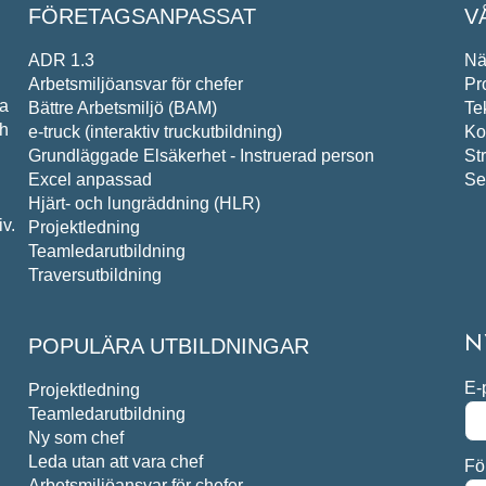
FÖRETAGSANPASSAT
V
ADR 1.3
Nä
Arbetsmiljöansvar för chefer
Pr
pa
Bättre Arbetsmiljö (BAM)
Te
ch
e-truck (interaktiv truckutbildning)
Ko
Grundläggade Elsäkerhet - Instruerad person
St
Excel anpassad
Se
Hjärt- och lungräddning (HLR)
v.
Projektledning
Teamledarutbildning
Traversutbildning
POPULÄRA UTBILDNINGAR
N
E-
Projektledning
Teamledarutbildning
Ny som chef
Leda utan att vara chef
Fö
Arbetsmiljöansvar för chefer