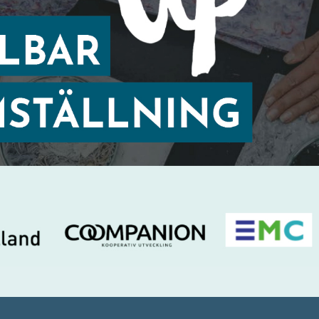
lande*
ndlar dina personuppgifter i enlighet med