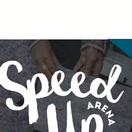
r du inte utbildningen du söker?
till oss om vad du har för behov och önskemål, så återkommer v
mn*
namn*
*