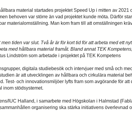
 hållbara material startades projektet Speed Up i mitten av 202
l, men behoven var större än vad projektet kunde möta. Därför sta
llbar materialomställning. Man kom fram till att omställningen k
 men tiden var slut. Två år är för kort tid för att arbeta med et
 arbeta med hållbara material framåt. Bland annat TEK Kompete
ntus Lindström som arbetade i projektet på TEK Kompetens
sgrupper, digitala studiebesök och intervjuer med små och me
tudien är att utvecklingen av hållbara och cirkulära material behö
d. Test- och innovationsmiljöer lyfts fram som avgörande för att d
 inom stödsystemet.
tens/IUC Halland, i samarbete med Högskolan i Halmstad (Fablab)
 sammanhållen organisering ska stärka initiativens överlevnad oc