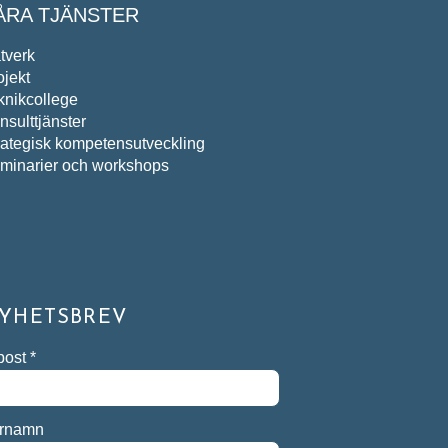
ÅRA TJÄNSTER
tverk
ojekt
knikcollege
nsulttjänster
rategisk kompetensutveckling
minarier och workshops
YHETSBREV
post
*
rnamn