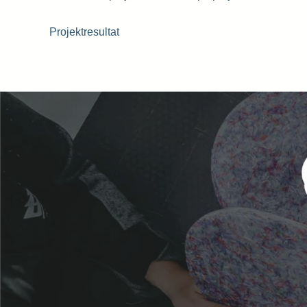
Projektresultat
Hitta
Skriv 
svar.
Förna
Efter
Epost