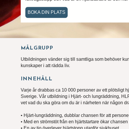
BOKA DIN PLATS
MÅLGRUPP
Utbildningen vänder sig till samtliga som behöver ku
kunskaper i att rädda liv.
INNEHÅLL
Varje år drabbas ca 10 000 personer av ett plötsligt hj
Hitta
Sverige. Vår utbildning i Hjärt- och lungräddning, HL
vet vad du ska göra om du är i närheten när någon d
Skriv 
svar.
• Hjärt-lungräddning, dubblar chansen för att persone
• Med en strömstöt från en hjärtstartare ökar chanse
Förna
• En av tio överlever hjärtstopp utanför sjukhuset.