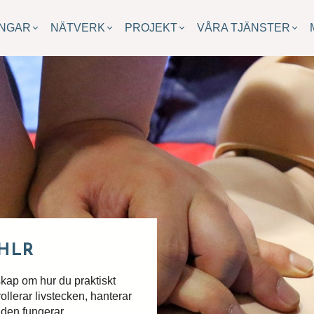
INGAR
NÄTVERK
PROJEKT
VÅRA TJÄNSTER
HLR
skap om hur du praktiskt
llerar livstecken, hanterar
 den fungerar.