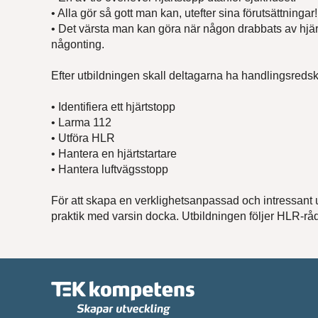
• Alla gör så gott man kan, utefter sina förutsättningar!
• Det värsta man kan göra när någon drabbats av hjärt
Efter
någonting.
Efter utbildningen skall deltagarna ha handlingsredska
Epost
• Identifiera ett hjärtstopp
• Larma 112
• Utföra HLR
Medde
• Hantera en hjärtstartare
• Hantera luftvägsstopp
För att skapa en verklighetsanpassad och intressant u
praktik med varsin docka. Utbildningen följer HLR-r
Vi beha