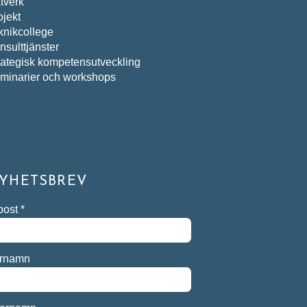
tverk
ojekt
knikcollege
nsulttjänster
rategisk kompetensutveckling
minarier och workshops
YHETSBREV
post
*
rnamn