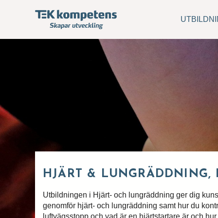
UTBILDN
HJÄRT & LUNGRÄDDNING, 
Utbildningen i Hjärt- och lungräddning ger dig kun
genomför hjärt- och lungräddning samt hur du kontro
luftvägsstopp och vad är en hjärtstartare är och hur