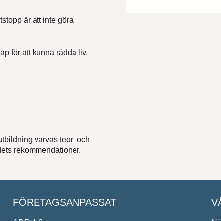
stopp är att inte göra
namn*
p för att kunna rädda liv.
*
lande*
tbildning varvas teori och
ådets rekommendationer.
ndlar dina personuppgifter i enlighet med
FÖRETAGSANPASSAT
V