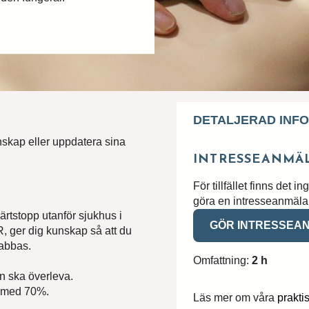
DETALJERAD INF
nskap eller uppdatera sina
INTRESSEANMÄ
För tillfället finns det i
göra en intresseanmälan
ärtstopp utanför sjukhus i
GÖR INTRESSEA
r du inte utbildningen du söker?
R, ger dig kunskap så att du
rabbas.
till oss om vad du har för behov och önskemål, så återkommer v
Omfattning:
2 h
n ska överleva.
n med 70%.
mn*
Läs mer om våra
prakti