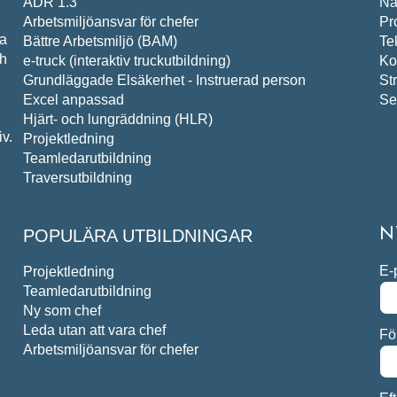
ADR 1.3
Nä
Arbetsmiljöansvar för chefer
Pr
pa
Bättre Arbetsmiljö (BAM)
Te
ch
e-truck (interaktiv truckutbildning)
Ko
Grundläggade Elsäkerhet - Instruerad person
St
Excel anpassad
Se
Hjärt- och lungräddning (HLR)
v.
Projektledning
Teamledarutbildning
Traversutbildning
POPULÄRA UTBILDNINGAR
N
E-
Projektledning
Teamledarutbildning
Ny som chef
Leda utan att vara chef
Fö
Arbetsmiljöansvar för chefer