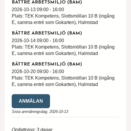
BÄTTRE ARBETSMILJÖ (BAM)
2026-10-13 09:00 - 16:00
Plats: TEK Kompetens, Slottsmöllan 10 B (ingång
E, samma entré som Gokarten), Halmstad
Hittar du inte utbildningen du söker?
BÄTTRE ARBETSMILJÖ (BAM)
Skriv till oss om vad du har för behov och
2026-10-14 09:00 - 16:00
önskemål, så återkommer vi med svar.
Plats: TEK Kompetens, Slottsmöllan 10 B (ingång
E, samma entré som Gokarten), Halmstad
Förnamn*
BÄTTRE ARBETSMILJÖ (BAM)
2026-10-20 09:00 - 16:00
Efternamn*
Plats: TEK Kompetens, Slottsmöllan 10 B (ingång
E, samma entré som Gokarten), Halmstad
Epost*
ANMÄLAN
Sista anmälningsdag: 2026-10-13
Meddelande*
Omfattning: 3 dagar