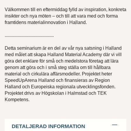
Välkommen till en eftermiddag fylld av inspiration, konkreta
insikter och nya möten – och till att vara med och forma
framtidens materialinnovation i Halland.
..........................................
Detta seminarium är en del av vår nya satsning i Halland
med målet att skapa Halland Material Academy där vi vill
göra det enklare för små och medelstora företag att lära
genom att göra och i små steg ställa om till hållbara
material och cirkulära affärsmodeller. Projektet heter
SpeedUpArena Halland och finansieras av Region
Hittar du inte utbildningen du söker?
Halland och Europeiska regionala utvecklingsfonden.
Projektet drivs av Högskolan i Halmstad och TEK
Skriv till oss om vad du har för behov och
Kompetens.
önskemål, så återkommer vi med svar.
Förnamn*
DETALJERAD INFORMATION