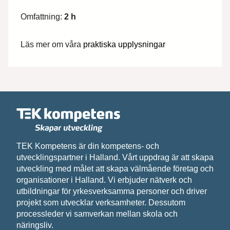
Efternamn*
Omfattning:
2 h
Läs mer om våra
praktiska upplysningar
Epost*
Meddelande*
TEK Kompetens är din kompetens- och
utvecklingspartner i Halland. Vårt uppdrag är att skapa
Vi behandlar dina personuppgifter i enlighet med
utveckling med målet att skapa välmående företag och
organisationer i Halland. Vi erbjuder nätverk och
utbildningar för yrkesverksamma personer och driver
projekt som utvecklar verksamheter. Dessutom
processleder vi samverkan mellan skola och
näringsliv.