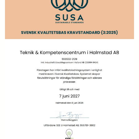
Hittar du inte utbildningen du söker?
Skriv till oss om vad du har för behov och
önskemål, så återkommer vi med svar.
Förnamn*
Efternamn*
Epost*