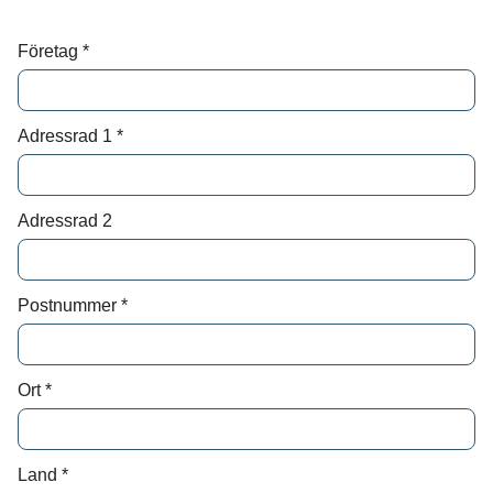
Skriv till oss om vad du har för behov och
Företag
*
önskemål, så återkommer vi med svar.
Förnamn*
Adressrad 1
*
Efternamn*
Adressrad 2
Epost*
Postnummer
*
Meddelande*
Ort
*
Land
*