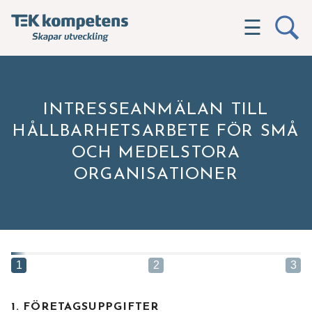
☰
INTRESSEANMÄLAN TILL
HÅLLBARHETSARBETE FÖR SMÅ
OCH MEDELSTORA
ORGANISATIONER
1
2
3
1. FÖRETAGSUPPGIFTER
Hittar du inte utbildningen du söker?