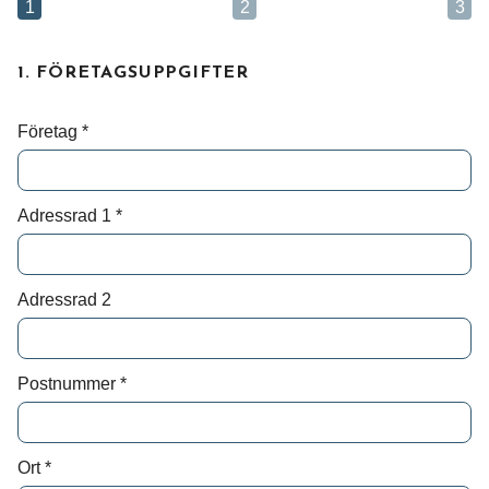
1
2
3
Skriv till oss om vad du har för behov och
önskemål, så återkommer vi med svar.
1. FÖRETAGSUPPGIFTER
Förnamn*
Företag
*
Efternamn*
Adressrad 1
*
Epost*
Adressrad 2
Meddelande*
Postnummer
*
Ort
*