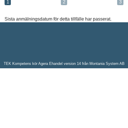
1
2
3
Meddelande*
Sista anmälningsdatum för detta tillfälle har passerat.
Vi behandlar dina personuppgifter i enlighet med
TEK Kompetens kör
Agera Ehandel
version 14 från
Montania System AB