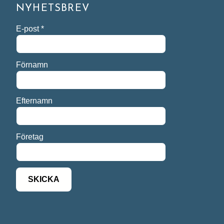
NYHETSBREV
E-post
*
Förnamn
Efternamn
Företag
SKICKA