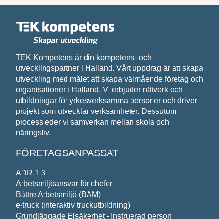
Skriv till oss om vad du har för behov och
önskemål, så återkommer vi med svar.
Förnamn*
TEK Kompetens är din kompetens- och
utvecklingspartner i Halland. Vårt uppdrag är att skapa
Efternamn*
utveckling med målet att skapa välmående företag och
organisationer i Halland. Vi erbjuder nätverk och
utbildningar för yrkesverksamma personer och driver
projekt som utvecklar verksamheter. Dessutom
Epost*
processleder vi samverkan mellan skola och
näringsliv.
Meddelande*
FÖRETAGSANPASSAT
ADR 1.3
Arbetsmiljöansvar för chefer
Bättre Arbetsmiljö (BAM)
e-truck (interaktiv truckutbildning)
Grundläggade Elsäkerhet - Instruerad person