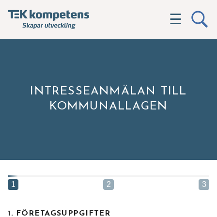
☰
INTRESSEANMÄLAN TILL
KOMMUNALLAGEN
1
2
3
1. FÖRETAGSUPPGIFTER
Hittar du inte utbildningen du söker?