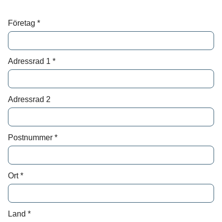
Skriv till oss om vad du har för behov och
Företag
*
önskemål, så återkommer vi med svar.
Förnamn*
Adressrad 1
*
Efternamn*
Adressrad 2
Epost*
Postnummer
*
Meddelande*
Ort
*
Land
*