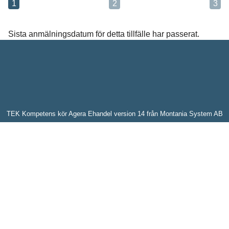
1
2
3
Meddelande*
Sista anmälningsdatum för detta tillfälle har passerat.
Vi behandlar dina personuppgifter i enlighet med
TEK Kompetens kör
Agera Ehandel
version 14 från
Montania System AB