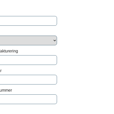
namn*
*
lande*
fakturering
r
ndlar dina personuppgifter i enlighet med
nummer