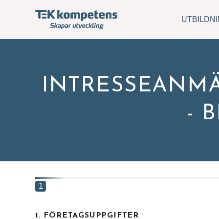
UTBILDN
INTRESSEANMÄ
- 
Hitta
Skriv 
svar.
1
Förna
1. FÖRETAGSUPPGIFTER