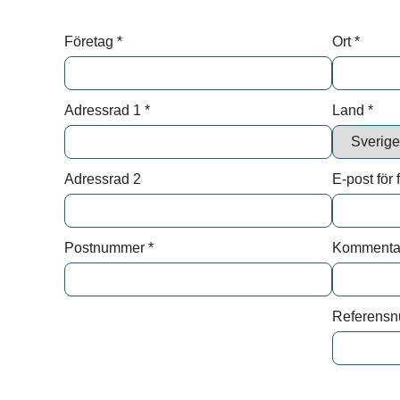
Efter
Företag
*
Ort
*
Epost
Adressrad 1
*
Land
*
Medde
Adressrad 2
E-post för 
Postnummer
*
Kommenta
Vi beha
Referens