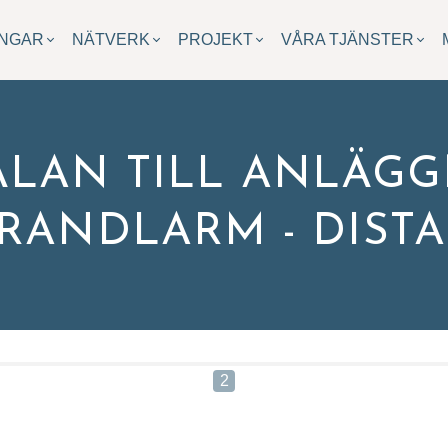
INGAR
NÄTVERK
PROJEKT
VÅRA TJÄNSTER
LAN TILL ANLÄG
BRANDLARM - DIST
r du inte utbildningen du söker?
till oss om vad du har för behov och önskemål, så återkommer v
2
mn*