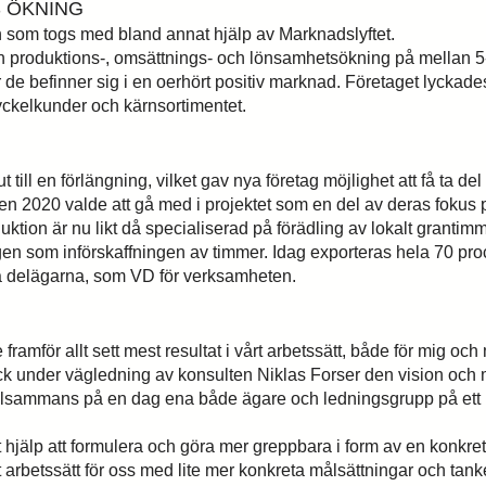
S ÖKNING
n som togs med bland annat hjälp av Marknadslyftet.
l en produktions-, omsättnings- och lönsamhetsökning på mellan 5
t när de befinner sig i en oerhört positiv marknad. Företaget lyck
nyckelkunder och kärnsortimentet.
ll en förlängning, vilket gav nya företag möjlighet att få ta del
n 2020 valde att gå med i projektet som en del av deras fokus på 
tion är nu likt då specialiserad på förädling av lokalt grantimm
en som införskaffningen av timmer. Idag exporteras hela 70 proc
två delägarna, som VD för verksamheten.
 framför allt sett mest resultat i vårt arbetssätt, både för mig
ck under vägledning av konsulten Niklas Forser den vision och mål
llsammans på en dag ena både ägare och ledningsgrupp på ett my
 hjälp att formulera och göra mer greppbara i form av en konkret
nytt arbetssätt för oss med lite mer konkreta målsättningar och tan