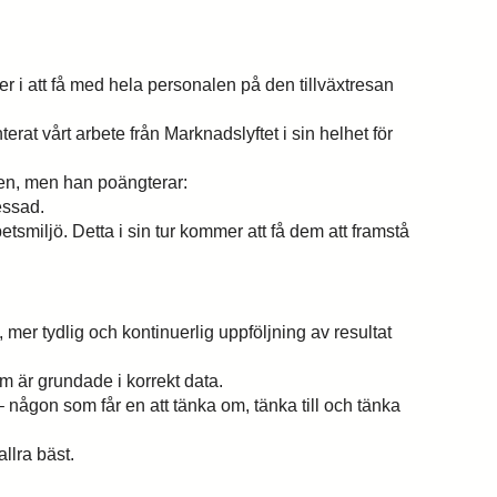
r i att få med hela personalen på den tillväxtresan
erat vårt arbete från Marknadslyftet i sin helhet för
gen, men han poängterar:
ressad.
etsmiljö. Detta i sin tur kommer att få dem att framstå
 mer tydlig och kontinuerlig uppföljning av resultat
som är grundade i korrekt data.
– någon som får en att tänka om, tänka till och tänka
i med
allra bäst.