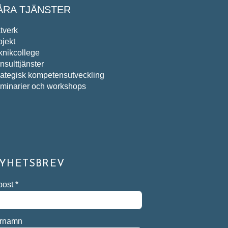
ÅRA TJÄNSTER
tverk
ojekt
knikcollege
nsulttjänster
rategisk kompetensutveckling
minarier och workshops
YHETSBREV
post
*
rnamn