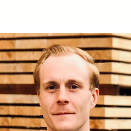
mn*
namn*
*
lande*
ndlar dina personuppgifter i enlighet med