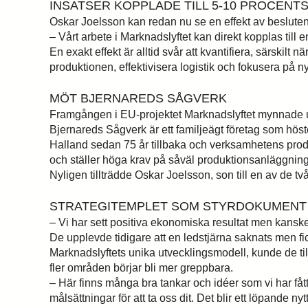
INSATSER KOPPLADE TILL 5-10 PROCENT
Oskar Joelsson kan redan nu se en effekt av beslute
– Vårt arbete i Marknadslyftet kan direkt kopplas til
En exakt effekt är alltid svår att kvantifiera, särskil
produktionen, effektivisera logistik och fokusera på 
MÖT BJERNAREDS SÅGVERK
Framgången i EU-projektet Marknadslyftet mynnade ut ti
Bjernareds Sågverk är ett familjeägt företag som höste
Halland sedan 75 år tillbaka och verksamhetens produk
och ställer höga krav på såväl produktionsanläggning
Nyligen tillträdde Oskar Joelsson, son till en av de 
STRATEGITEMPLET SOM STYRDOKUMENT
– Vi har sett positiva ekonomiska resultat men kanske
De upplevde tidigare att en ledstjärna saknats men fi
Marknadslyftets unika utvecklingsmodell, kunde de ti
fler områden börjar bli mer greppbara.
– Här finns många bra tankar och idéer som vi har fått
målsättningar för att ta oss dit. Det blir ett löpande 