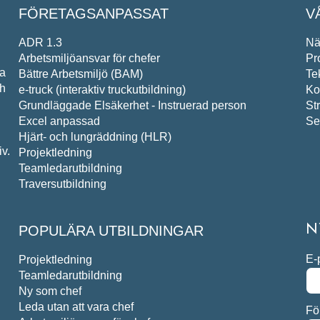
FÖRETAGSANPASSAT
V
ADR 1.3
Nä
Arbetsmiljöansvar för chefer
Pr
pa
Bättre Arbetsmiljö (BAM)
Te
ch
e-truck (interaktiv truckutbildning)
Ko
Grundläggade Elsäkerhet - Instruerad person
St
Excel anpassad
Se
Hjärt- och lungräddning (HLR)
v.
Projektledning
Teamledarutbildning
Traversutbildning
POPULÄRA UTBILDNINGAR
N
E-
Projektledning
Teamledarutbildning
Ny som chef
Leda utan att vara chef
Fö