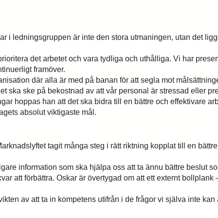
ar i ledningsgruppen är inte den stora utmaningen, utan det ligge
oritera det arbetet och vara tydliga och uthålliga. Vi har present
tinuerligt framöver.
anisation där alla är med på banan för att segla mot målsättnin
tt det ska ske på bekostnad av att vår personal är stressad eller p
r hoppas han att det ska bidra till en bättre och effektivare arb
tagets absolut viktigaste mål.
adslyftet tagit många steg i rätt riktning kopplat till en bättre,
erligare information som ska hjälpa oss att ta ännu bättre beslut 
r du inte utbildningen du söker?
ar att förbättra. Oskar är övertygad om att ett externt bollplank 
till oss om vad du har för behov och önskemål, så återkommer v
kten av att ta in kompetens utifrån i de frågor vi själva inte kan 