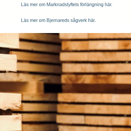
Förna
Läs mer om Marknadslyftets förlängning här.
Läs mer om Bjernareds sågverk här.
Efter
Epost
Medde
Vi beha