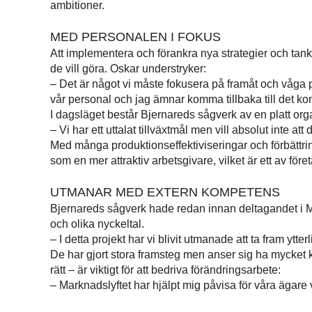
ambitioner.
MED PERSONALEN I FOKUS
Att implementera och förankra nya strategier och tank
de vill göra. Oskar understryker:
– Det är något vi måste fokusera på framåt och våga pri
vår personal och jag ämnar komma tillbaka till det kon
I dagsläget består Bjernareds sågverk av en platt org
– Vi har ett uttalat tillväxtmål men vill absolut inte a
Med många produktionseffektiviseringar och förbättringa
som en mer attraktiv arbetsgivare, vilket är ett av före
UTMANAR MED EXTERN KOMPETENS
Bjernareds sågverk hade redan innan deltagandet i Markn
och olika nyckeltal.
– I detta projekt har vi blivit utmanade att ta fram ytt
Hitta
De har gjort stora framsteg men anser sig ha mycket kv
rätt – är viktigt för att bedriva förändringsarbete:
Skriv 
– Marknadslyftet har hjälpt mig påvisa för våra ägare vi
svar.