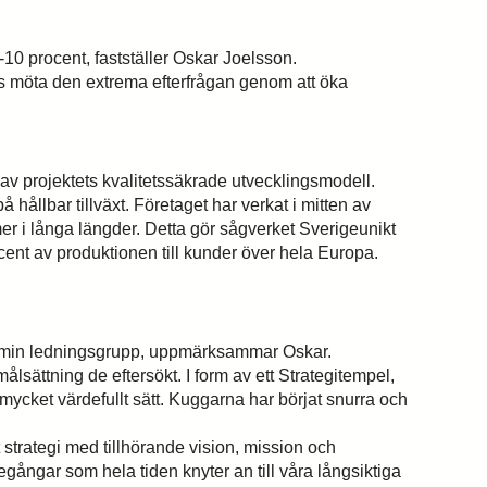
-10 procent, fastställer Oskar Joelsson.
ades möta den extrema efterfrågan genom att öka
 av projektets kvalitetssäkrade utvecklingsmodell.
hållbar tillväxt. Företaget har verkat i mitten av
er i långa längder. Detta gör sågverket Sverigeunikt
ent av produktionen till kunder över hela Europa.
 och min ledningsgrupp, uppmärksammar Oskar.
sättning de eftersökt. I form av ett Strategitempel,
cket värdefullt sätt. Kuggarna har börjat snurra och
 strategi med tillhörande vision, mission och
kegångar som hela tiden knyter an till våra långsiktiga