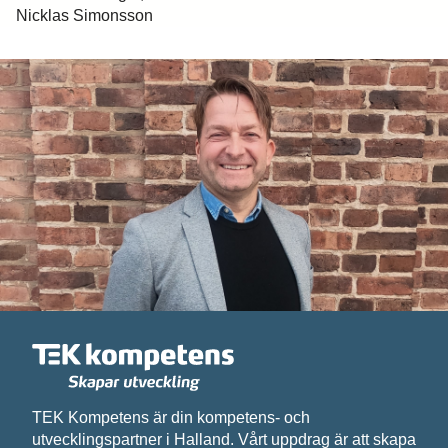
Nicklas Simonsson
Hittar du inte utbildningen du söker?
Skriv till oss om vad du har för behov och
önskemål, så återkommer vi med svar.
Förnamn*
Efternamn*
Epost*
TEK Kompetens är din kompetens- och
utvecklingspartner i Halland. Vårt uppdrag är att skapa