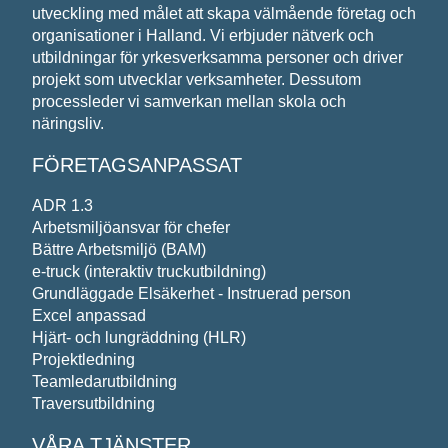
Meddelande*
utveckling med målet att skapa välmående företag och
organisationer i Halland. Vi erbjuder nätverk och
utbildningar för yrkesverksamma personer och driver
projekt som utvecklar verksamheter. Dessutom
processleder vi samverkan mellan skola och
näringsliv.
Vi behandlar dina personuppgifter i enlighet med
FÖRETAGSANPASSAT
ADR 1.3
Arbetsmiljöansvar för chefer
Bättre Arbetsmiljö (BAM)
e-truck (interaktiv truckutbildning)
Grundläggade Elsäkerhet - Instruerad person
Excel anpassad
Hjärt- och lungräddning (HLR)
Projektledning
Teamledarutbildning
Traversutbildning
VÅRA TJÄNSTER