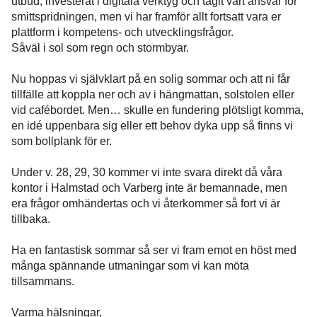
utbud, investerat i digitala verktyg och tagit vårt ansvar för
smittspridningen, men vi har framför allt fortsatt vara er
plattform i kompetens- och utvecklingsfrågor.
Såväl i sol som regn och stormbyar.
Nu hoppas vi självklart på en solig sommar och att ni får
tillfälle att koppla ner och av i hängmattan, solstolen eller
vid cafébordet. Men… skulle en fundering plötsligt komma,
en idé uppenbara sig eller ett behov dyka upp så finns vi
som bollplank för er.
Under v. 28, 29, 30 kommer vi inte svara direkt då våra
kontor i Halmstad och Varberg inte är bemannade, men
era frågor omhändertas och vi återkommer så fort vi är
tillbaka.
Ha en fantastisk sommar så ser vi fram emot en höst med
många spännande utmaningar som vi kan möta
tillsammans.
Varma hälsningar,