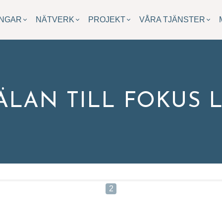
INGAR
NÄTVERK
PROJEKT
VÅRA TJÄNSTER
LAN TILL FOKUS 
r du inte utbildningen du söker?
till oss om vad du har för behov och önskemål, så återkommer v
2
mn*