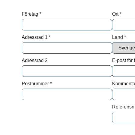
Efter
Företag
*
Ort
*
Epost
Adressrad 1
*
Land
*
Medde
Adressrad 2
E-post för 
Postnummer
*
Kommenta
Vi beha
Referens