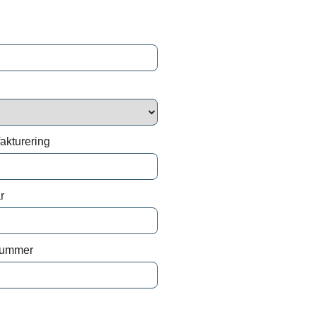
namn*
*
lande*
fakturering
r
ndlar dina personuppgifter i enlighet med
nummer