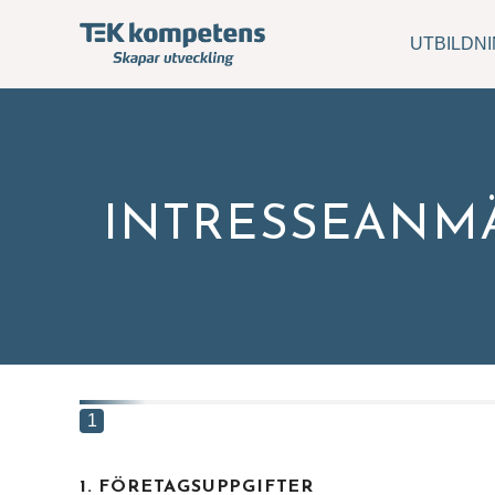
UTBILDN
INTRESSEANMÄ
Hitta
Skriv 
svar.
1
Förna
1. FÖRETAGSUPPGIFTER