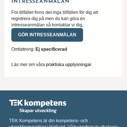
INTRESSEANMÄLAN
För tillfället finns det inga tillfällen för dig att
registrera dig på men du kan göra en
intresseanmälan så kontaktar vi dig.
GÖR INTRESSEANMÄLAN
Hittar du inte utbildningen du söker?
Omfattning:
Ej specificerad
Skriv till oss om vad du har för behov och
önskemål, så återkommer vi med svar.
Läs mer om våra
praktiska upplysningar
Förnamn*
Efternamn*
Epost*
TEK Kompetens är din kompetens- och
utvecklingspartner i Halland. Vårt uppdrag är att skapa