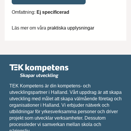
Omfattning:
Ej specificerad
Hittar du inte utbildningen du söker?
Läs mer om våra
praktiska upplysningar
Skriv till oss om vad du har för behov och
önskemål, så återkommer vi med svar.
Förnamn*
Efternamn*
TEK Kompetens är din kompetens- och
utvecklingspartner i Halland. Vårt uppdrag är att skapa
Epost*
utveckling med målet att skapa välmående företag och
organisationer i Halland. Vi erbjuder nätverk och
utbildningar för yrkesverksamma personer och driver
Meddelande*
projekt som utvecklar verksamheter. Dessutom
processleder vi samverkan mellan skola och
näringsliv.