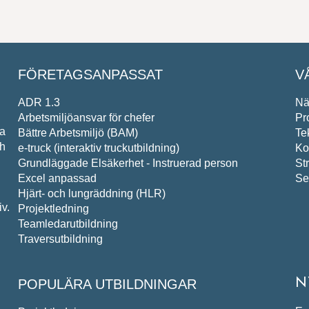
FÖRETAGSANPASSAT
V
ADR 1.3
Nä
Arbetsmiljöansvar för chefer
Pr
pa
Bättre Arbetsmiljö (BAM)
Te
ch
e-truck (interaktiv truckutbildning)
Ko
Grundläggade Elsäkerhet - Instruerad person
St
Excel anpassad
Se
Hjärt- och lungräddning (HLR)
v.
Projektledning
Teamledarutbildning
Traversutbildning
POPULÄRA UTBILDNINGAR
N