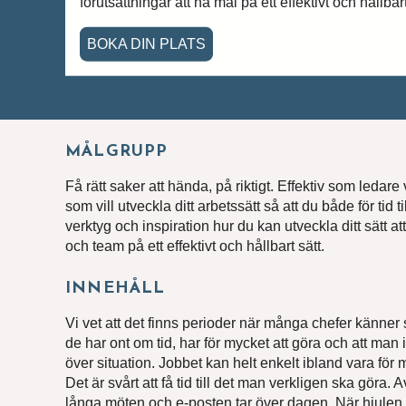
förutsättningar att nå mål på ett effektivt och hållbart
BOKA DIN PLATS
MÅLGRUPP
Få rätt saker att hända, på riktigt. Effektiv som ledare 
som vill utveckla ditt arbetssätt så att du både för tid t
verktyg och inspiration hur du kan utveckla ditt sätt a
och team på ett effektivt och hållbart sätt.
INNEHÅLL
Vi vet att det finns perioder när många chefer känner 
de har ont om tid, har för mycket att göra och att man 
över situation. Jobbet kan helt enkelt ibland vara för 
Det är svårt att få tid till det man verkligen ska göra.
långa möten och e-posten tar över dagen. När hjulen 