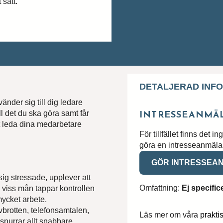
 sätt.
DETALJERAD INF
vänder sig till dig ledare
ill det du ska göra samt får
INTRESSEANMÄ
tt leda dina medarbetare
För tillfället finns det i
göra en intresseanmälan
GÖR INTRESSEA
sig stressade, upplever att
Omfattning:
Ej specific
i viss mån tappar kontrollen
mycket arbete.
 Avbrotten, telefonsamtalen,
Läs mer om våra
prakti
snurrar allt snabbare