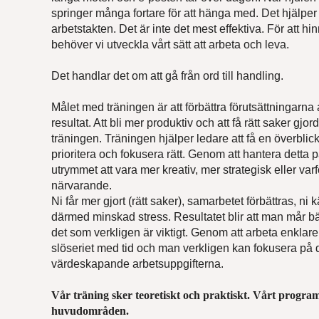
springer många fortare för att hänga med. Det hjälper d
arbetstakten. Det är inte det mest effektiva. För att 
behöver vi utveckla vårt sätt att arbeta och leva.
Det handlar det om att gå från ord till handling.
Målet med träningen är att förbättra förutsättningarna a
resultat. Att bli mer produktiv och att få rätt saker gjor
Hitta
träningen. Träningen hjälper ledare att få en överblic
prioritera och fokusera rätt. Genom att hantera detta på
Skriv 
utrymmet att vara mer kreativ, mer strategisk eller var
svar.
närvarande.
Förna
Ni får mer gjort (rätt saker), samarbetet förbättras, ni
därmed minskad stress. Resultatet blir att man mår bätt
det som verkligen är viktigt. Genom att arbeta enklar
slöseriet med tid och man verkligen kan fokusera på 
Efter
värdeskapande arbetsuppgifterna.
Vår träning sker teoretiskt och praktiskt. Vårt program
Epost
huvudområden.