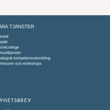
ÅRA TJÄNSTER
tverk
ojekt
knikcollege
nsulttjänster
rategisk kompetensutveckling
minarier och workshops
YHETSBREV