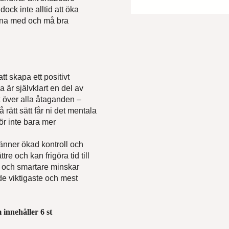
ock inte alltid att öka
hinna med och må bra
tt skapa ett positivt
da är självklart en del av
r du inte utbildningen du söker?
k över alla åtaganden –
 rätt sätt får ni det mentala
till oss om vad du har för behov och önskemål, så återkommer v
för inte bara mer
mn*
 känner ökad kontroll och
re och kan frigöra tid till
e och smartare minskar
de viktigaste och mest
namn*
 innehåller 6 st
*