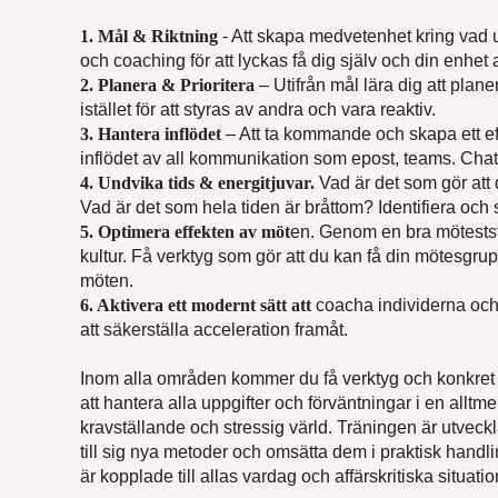
1. Mål & Riktning
- Att skapa medvetenhet kring vad 
Medde
och coaching för att lyckas få dig själv och din enhet 
2. Planera & Prioritera
– Utifrån mål lära dig att plane
istället för att styras av andra och vara reaktiv.
3. Hantera inflödet
– Att ta kommande och skapa ett eff
inflödet av all kommunikation som epost, teams. Cha
4. Undvika tids & energitjuvar.
Vad är det som gör att d
Vad är det som hela tiden är bråttom? Identifiera och
Vi beha
5. Optimera effekten av möt
en. Genom en bra mötestst
kultur. Få verktyg som gör att du kan få din mötesgrup
möten.
6. Aktivera ett modernt sätt att
coacha individerna och
att säkerställa acceleration framåt.
Inom alla områden kommer du få verktyg och konkret trä
att hantera alla uppgifter och förväntningar i en alltme
kravställande och stressig värld. Träningen är utveckl
till sig nya metoder och omsätta dem i praktisk handl
är kopplade till allas vardag och affärskritiska situatio