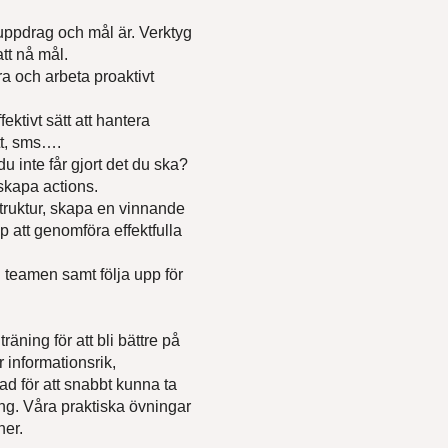
uppdrag och mål är. Verktyg
lande*
att nå mål.
ra och arbeta proaktivt
ektivt sätt att hantera
tt, sms….
u inte får gjort det du ska?
 skapa actions.
ndlar dina personuppgifter i enlighet med
ruktur, skapa en vinnande
p att genomföra effektfulla
 teamen samt följa upp för
ning för att bli bättre på
r informationsrik,
ad för att snabbt kunna ta
ing. Våra praktiska övningar
ner.