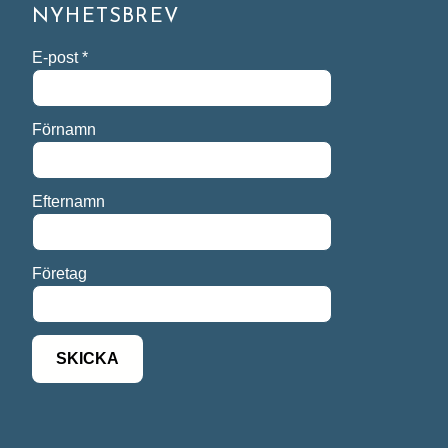
NYHETSBREV
E-post
*
Förnamn
Efternamn
Företag
SKICKA