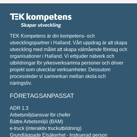
Skriv till oss om vad du har för behov och
önskemål, så återkommer vi med svar.
Förnamn*
TEK Kompetens är din kompetens- och
utvecklingspartner i Halland. Vårt uppdrag är att skapa
Efternamn*
utveckling med målet att skapa välmående företag och
organisationer i Halland. Vi erbjuder nätverk och
utbildningar för yrkesverksamma personer och driver
projekt som utvecklar verksamheter. Dessutom
Epost*
processleder vi samverkan mellan skola och
näringsliv.
Meddelande*
FÖRETAGSANPASSAT
ADR 1.3
Arbetsmiljöansvar för chefer
Bättre Arbetsmiljö (BAM)
e-truck (interaktiv truckutbildning)
Grundläggade Elsäkerhet - Instruerad person