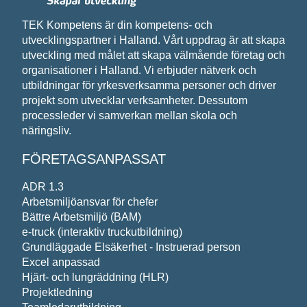
TEK Kompetens är din kompetens- och
Meddelande*
utvecklingspartner i Halland. Vårt uppdrag är att skapa
utveckling med målet att skapa välmående företag och
organisationer i Halland. Vi erbjuder nätverk och
utbildningar för yrkesverksamma personer och driver
projekt som utvecklar verksamheter. Dessutom
processleder vi samverkan mellan skola och
Vi behandlar dina personuppgifter i enlighet med
näringsliv.
FÖRETAGSANPASSAT
ADR 1.3
Arbetsmiljöansvar för chefer
Bättre Arbetsmiljö (BAM)
e-truck (interaktiv truckutbildning)
Grundläggade Elsäkerhet - Instruerad person
Excel anpassad
Hjärt- och lungräddning (HLR)
Projektledning