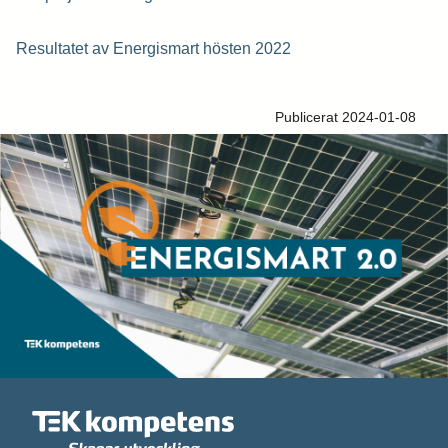
Resultatet av Energismart hösten 2022
Publicerat 2024-01-08
Hittar du inte utbildningen du söker?
Skriv till oss om vad du har för behov och
önskemål, så återkommer vi med svar.
Förnamn*
Efternamn*
Epost*