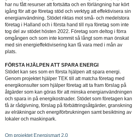
har nu fått resurser att fortsätta och en förlängning har kört
igång för att ge företag stöd och verktyg att effektivisera sin
energianvändning. Stödet riktas mot små- och medelstora
företag i Halland och i första hand till nya företag som inte
tog del av stödet hösten 2022. Företag som deltog i förra
omgången och som inte kommit så långt som man önskat
med sin energieffektivisering kan få vara med i mån av
plats.
FÖRSTA HJÄLPEN ATT SPARA ENERGI
Stödet kan ses som en första hjälpen att spara energi.
Genom projektet hjälper TEK till att matcha företag med
energikonsulter som hjälper företag att ta fram förslag på
åtgärder som kan göras för att minska energianvändningen
och spara in på energikostnader. Stödet som företagen kan
få är rådgivning, förslag på förbättringsåtgärder, granskning
av elräkningar och energiförbrukningen samt besiktning av
lokaler och maskinpark.
Om projektet Energismart 2.0