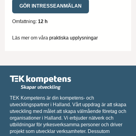
Medlem
4 400,00
GÖR INTRESSEANMÄLAN
Ej medlem
9 400,00
Omfattning:
12 h
Tillfällen
Vi behandlar dina personuppgifter i enlighet med
HR-chefer Syd
Läs mer om våra
praktiska upplysningar
2026-11-27 08:30 - 11:30
Eleiko
Sista anmälningsdag: 2026-09-04
TEK Kompetens är din kompetens- och
utvecklingspartner i Halland. Vårt uppdrag är att skapa
utveckling med målet att skapa välmående företag och
organisationer i Halland. Vi erbjuder nätverk och
utbildningar för yrkesverksamma personer och driver
projekt som utvecklar verksamheter. Dessutom