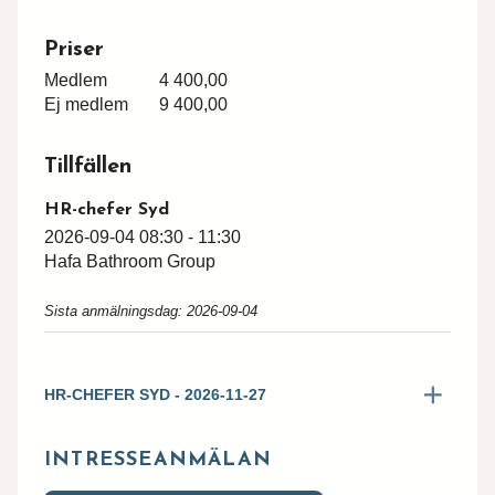
Priser
Medlem
4 400,00
Hittar du inte utbildningen du söker?
Ej medlem
9 400,00
Skriv till oss om vad du har för behov och
Tillfällen
önskemål, så återkommer vi med svar.
Förnamn*
HR-chefer Syd
2026-09-04 08:30 - 11:30
Hafa Bathroom Group
Efternamn*
Sista anmälningsdag: 2026-09-04
Epost*
HR-CHEFER SYD - 2026-11-27
Meddelande*
INTRESSEANMÄLAN
Priser