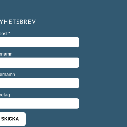
YHETSBREV
post
*
rnamn
ternamn
retag
SKICKA