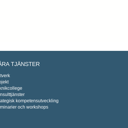
ÅRA TJÄNSTER
tverk
ojekt
knikcollege
nsulttjänster
rategisk kompetensutveckling
minarier och workshops