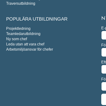
Traversutbildning
POPULÄRA UTBILDNINGAR
N
E-
Projektledning
Teamledarutbildning
Ny som chef
Leda utan att vara chef
Fö
Arbetsmiljöansvar för chefer
Ef
Fö