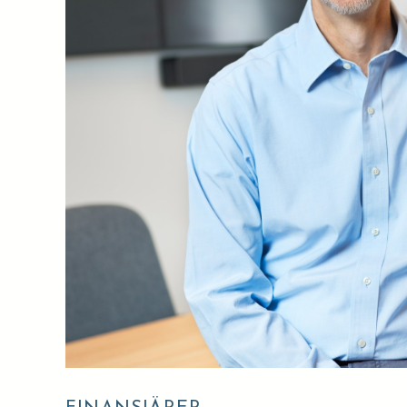
Hitta
Skriv 
svar.
Förna
Efter
Epost
Medde