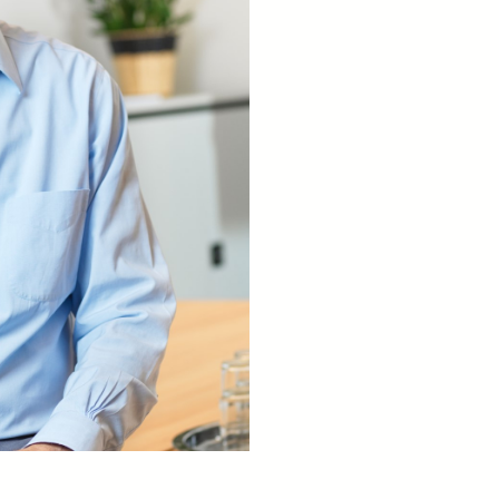
r du inte utbildningen du söker?
till oss om vad du har för behov och önskemål, så återkommer v
mn*
namn*
*
lande*