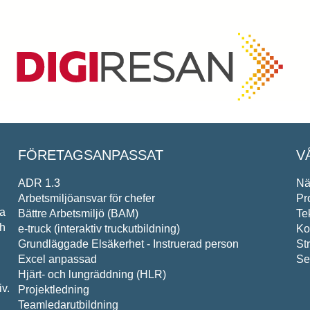
ndlar dina personuppgifter i enlighet med
FÖRETAGSANPASSAT
V
ADR 1.3
Nä
Arbetsmiljöansvar för chefer
Pr
pa
Bättre Arbetsmiljö (BAM)
Te
ch
e-truck (interaktiv truckutbildning)
Ko
Grundläggade Elsäkerhet - Instruerad person
St
Excel anpassad
Se
Hjärt- och lungräddning (HLR)
v.
Projektledning
Teamledarutbildning