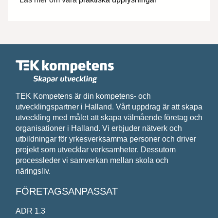
Epost*
Meddelande*
TEK Kompetens är din kompetens- och
utvecklingspartner i Halland. Vårt uppdrag är att skapa
utveckling med målet att skapa välmående företag och
organisationer i Halland. Vi erbjuder nätverk och
Vi behandlar dina personuppgifter i enlighet med
utbildningar för yrkesverksamma personer och driver
projekt som utvecklar verksamheter. Dessutom
processleder vi samverkan mellan skola och
näringsliv.
FÖRETAGSANPASSAT
ADR 1.3