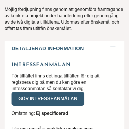
Möjlig fördjupning finns genom att genomföra framtagande
av konkreta projekt under handledning efter genomgång
av de två digitala tillfällena. Utformas efter önskemål och
offert tas fram utifrån önskemålet.
DETALJERAD INFORMATION
INTRESSEANMÄLAN
Hittar du inte utbildningen du söker?
För tillfället finns det inga tillfällen för dig att
registrera dig på men du kan göra en
Skriv till oss om vad du har för behov och
intresseanmälan så kontaktar vi dig.
önskemål, så återkommer vi med svar.
GÖR INTRESSEANMÄLAN
Förnamn*
Omfattning:
Ej specificerad
Efternamn*
Läs mer om våra
praktiska upplysningar